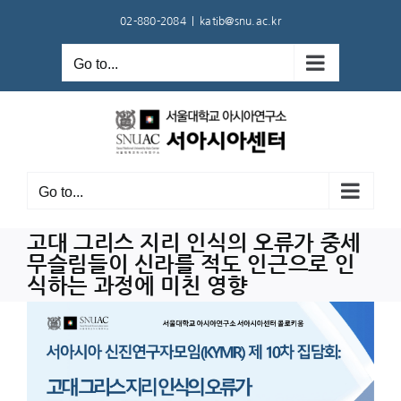
Skip
02-880-2084
|
katib@snu.ac.kr
to
content
Go to...
Go to...
고대 그리스 지리 인식의 오류가 중세
무슬림들이 신라를 적도 인근으로 인
식하는 과정에 미친 영향
View
Larger
Image