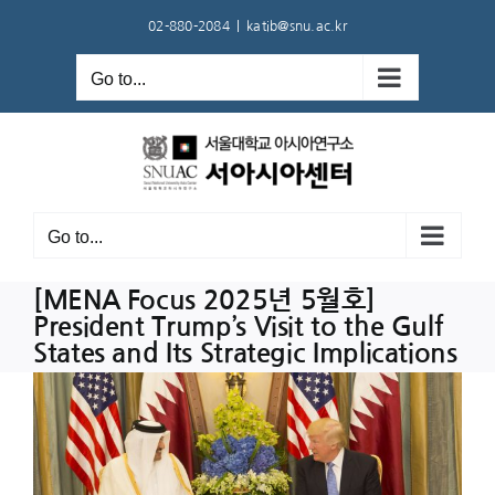
Skip
02-880-2084
|
katib@snu.ac.kr
to
content
Go to...
Go to...
[MENA Focus 2025년 5월호]
President Trump’s Visit to the Gulf
States and Its Strategic Implications
View
Larger
Image