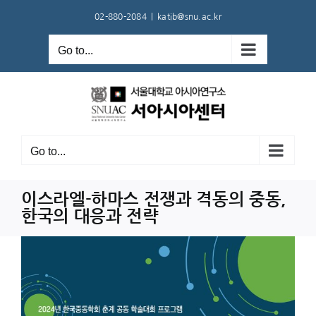
Skip
02-880-2084
|
katib@snu.ac.kr
to
content
Go to...
Go to...
이스라엘-하마스 전쟁과 격동의 중동,
한국의 대응과 전략
View
Larger
Image